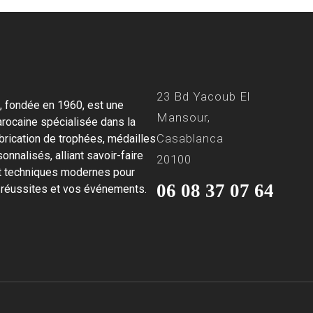
23 Bd Yacoub El
 fondée en 1960, est une
Mansour,
rocaine spécialisée dans la
Casablanca
abrication de trophées, médailles
onnalisés, alliant savoir-faire
20100
et techniques modernes pour
06 08 37 07 64
 réussites et vos événements.