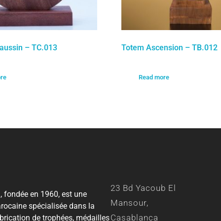
aussin – TC.013
Totem Ascension – TB.012
re
Read more
23 Bd Yacoub El
 fondée en 1960, est une
Mansour,
rocaine spécialisée dans la
Casablanca
abrication de trophées, médailles