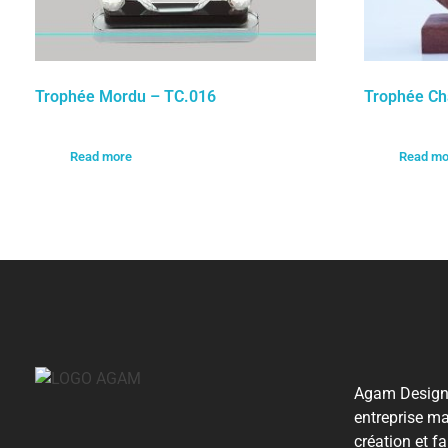
Trophée Mordu – TC.016
Trophée Ch
Read more
Read mo
Agam Design,
entreprise ma
création et f