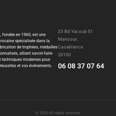
23 Bd Yacoub El
 fondée en 1960, est une
Mansour,
rocaine spécialisée dans la
Casablanca
abrication de trophées, médailles
onnalisés, alliant savoir-faire
20100
et techniques modernes pour
06 08 37 07 64
 réussites et vos événements.
© 2026 All rights reserved.