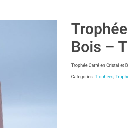
Trophée 
Bois – 
Trophée Carré en Cristal et 
Categories:
Trophées
,
Trophé